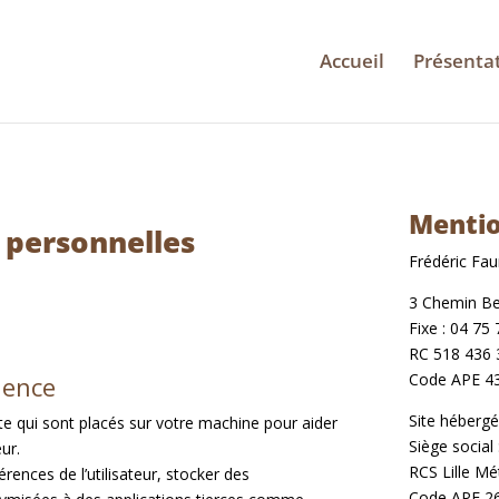
Accueil
Présenta
Mentio
 personnelles
Frédéric Faur
3 Chemin Be
Fixe : 04 75
RC 518 436 
Code APE 4
ience
Site héberg
exte qui sont placés sur votre machine pour aider
Siège social
eur.
RCS Lille M
rences de l’utilisateur, stocker des
Code APE 2