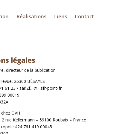
tion
Réalisations
Liens
Contact
ns légales
e, directeur de la publication
llevue, 26300 BÉSAYES
 71 61 23 / sarl2f…@…sfr-point-fr
399 00019
332A
é chez OVH
 : 2 rue Kellermann – 59100 Roubaix – France
étropole 424 761 419 00045
620Z