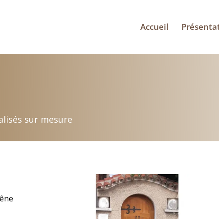
Accueil
Présenta
éalisés sur mesure
hêne