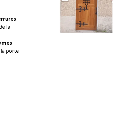
errures
de la
lames
la porte